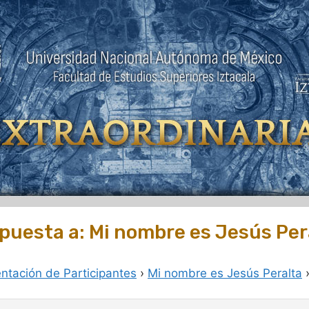
puesta a: Mi nombre es Jesús Per
entación de Participantes
›
Mi nombre es Jesús Peralta