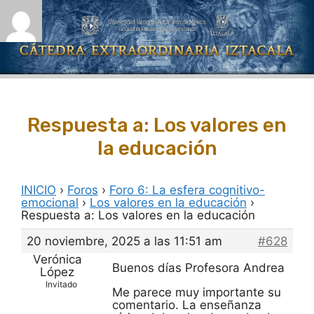
Saltar
al
contenido
Respuesta a: Los valores en
la educación
INICIO
›
Foros
›
Foro 6: La esfera cognitivo-
emocional
›
Los valores en la educación
›
Respuesta a: Los valores en la educación
20 noviembre, 2025 a las 11:51 am
#628
Verónica
Buenos días Profesora Andrea
López
Invitado
Me parece muy importante su
comentario. La enseñanza