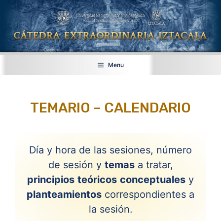
Saltar
al
contenido
Menu
TEMARIO – CALENDARIO
Día y hora de las sesiones, número
de sesión y
temas
a tratar,
principios
teóricos
conceptuales
y
planteamientos
correspondientes a
la sesión.